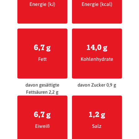
Energie (kJ)
Energie (kcal)
6,7 g
14,0 g
Fett
Kohlenhydrate
davon gesättigte
davon Zucker 0,9 g
Fettsäuren 2,2 g
6,7 g
1,2 g
Eiweiß
Salz