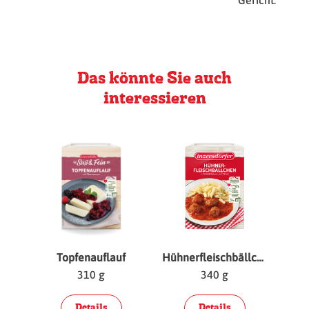
Gericht.
Das könnte Sie auch
interessieren
Topfenauflauf
Hühnerfleischbällchen
310 g
340 g
Details
Details