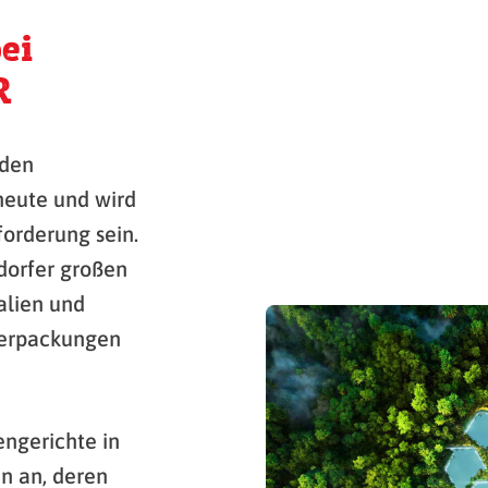
ei
R
 den
heute und wird
orderung sein.
dorfer großen
alien und
Verpackungen
engerichte in
n an, deren