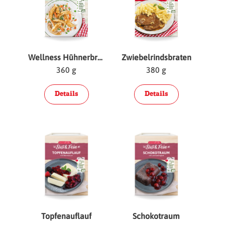
Wellness Hühnerbruststreifen
Zwiebelrindsbraten
360 g
380 g
Details
Details
Topfenauflauf
Schokotraum