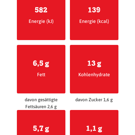
582
139
Energie (kJ)
Energie (kcal)
6,5 g
13 g
Fett
Kohlenhydrate
davon gesättigte
davon Zucker 1,6 g
Fettsäuren 2,6 g
5,7 g
1,1 g