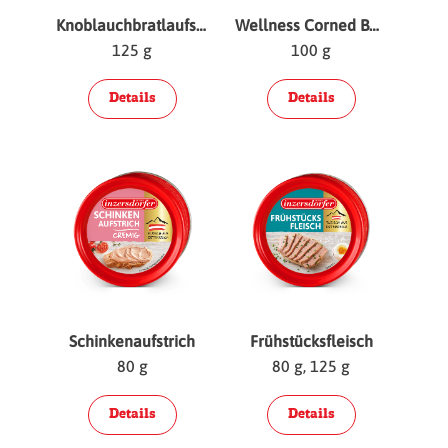
Knoblauchbratlaufstrich
Wellness Corned Beef
125 g
100 g
Details
Details
Schinkenaufstrich
Frühstücksfleisch
80 g
80 g, 125 g
Details
Details